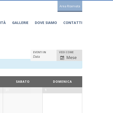
Area Riservata
ITÀ
GALLERIE
DOVE SIAMO
CONTATTI
Visualizzazioni
EVENTI IN
VEDI COME
Mese
evento
SABATO
DOMENICA
31
1