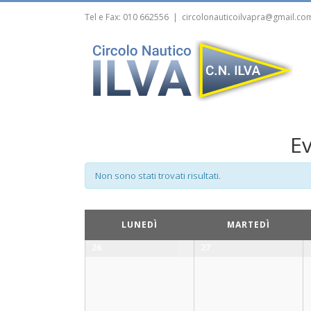
Tel e Fax: 010 662556
|
circolonauticoilvapra@gmail.co
Ev
Non sono stati trovati risultati.
Navigazione
LUNEDÌ
MARTEDÌ
per
mese
26
27
del
calendario