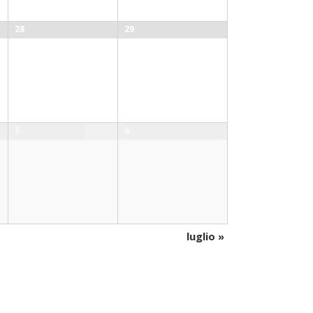
28
29
5
6
luglio
»